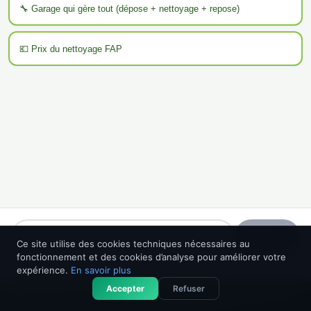
🔧 Garage qui gère tout (dépose + nettoyage + repose)
💶 Prix du nettoyage FAP
Envoyer
Ce site utilise des cookies techniques nécessaires au
fonctionnement et des cookies d’analyse pour améliorer votre
FAPexpert est une IA et peut faire des erreurs. Veuillez vérifier les informations.
expérience.
En savoir plus
Accepter
Refuser
❓ Une question ?
📞 04 73 37 88 21
Expert Re-FAP, sans engagement